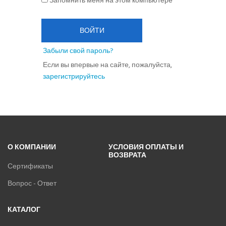
Запомнить меня на этом компьютере
ТЕХПОДДЕРЖКА
ОБРАЩЕНИЕ К ДИРЕКТОРУ
ВОЙТИ
Забыли свой пароль?
ПОДПИСКА
Если вы впервые на сайте, пожалуйста,
зарегистрируйтесь
ОПЛАТА
О КОМПАНИИ
УСЛОВИЯ ОПЛАТЫ И
ВОЗВРАТА
Сертификаты
Вопрос - Ответ
КАТАЛОГ